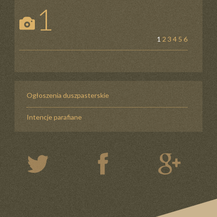
1
1
2
3
4
5
6
Ogłoszenia duszpasterskie
Intencje parafiane