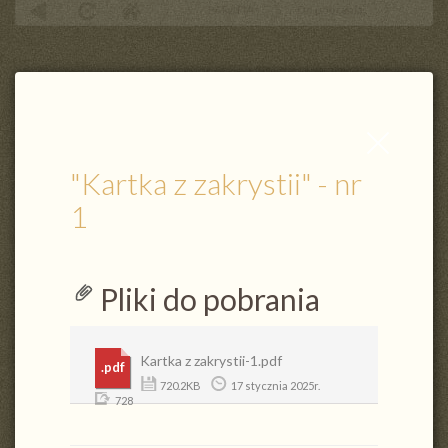
PARAFIA
Do pobrania
"Kartka z zakrystii" - nr 1
Zamknij
wpis
"Kartka z zakrystii" - nr
1
Pliki do pobrania
Kartka z zakrystii-1.pdf
.pdf
720.2KB
17 stycznia 2025r.
728