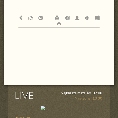
LIVE
Najbliższa msza św.
09:00
Następna:
10:30
Powiększ ...