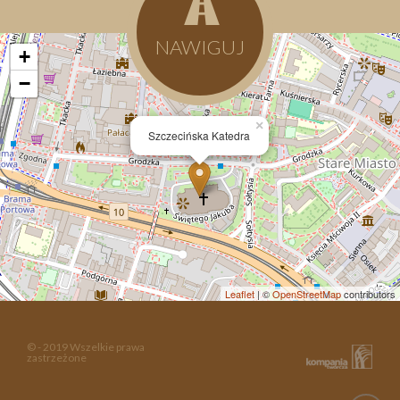
NAWIGUJ
+
−
×
Szczecińska Katedra
Leaflet
| ©
OpenStreetMap
contributors
© - 2019 Wszelkie prawa
zastrzeżone