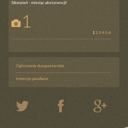
Sikerpień - miesiąc abstynencji!
1
1
2
3
4
5
6
Ogłoszenia duszpasterskie
Intencje parafiane