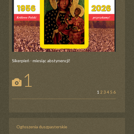
Sikerpień - miesiąc abstynencji!
1
1
2
3
4
5
6
Ogłoszenia duszpasterskie