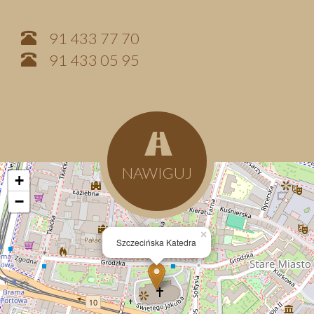
91 433 77 70
91 433 05 95
NAWIGUJ
+
−
×
Szczecińska Katedra