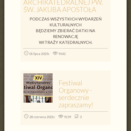
ARCHIKATEDRALNEJ PW.
ŚW. JAKUBA APOSTOŁA
PODCZAS WSZYSTKICH WYDARZEŃ
KULTURALNYCH
BĘDZIEMY ZBIERAĆ DATKI NA
RENOWACJĘ
WITRAŻY KATEDRALNYCH.
01 lipca 2025r.
9142
Festiwal
Organowy -
serdecznie
zapraszamy!
28 czerwca 2021r.
9159
3