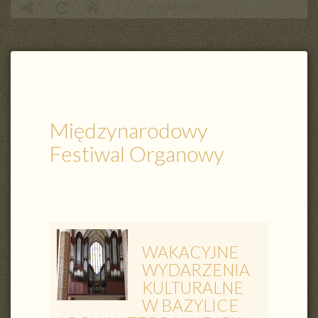
WYDARZENIA
Międzynarodowy Festiwal Organowy
Zamknij
wpis
Międzynarodowy
Festiwal Organowy
WAKACYJNE
WYDARZENIA
KULTURALNE
W BAZYLICE