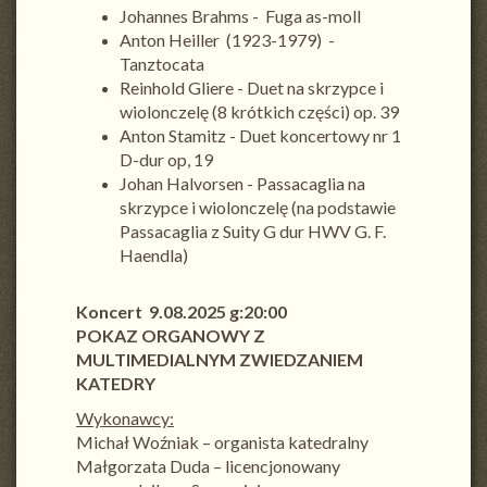
Johannes Brahms - Fuga as-moll
Anton Heiller (1923-1979) -
Tanztocata
Reinhold Gliere - Duet na skrzypce i
wiolonczelę (8 krótkich części) op. 39
Anton Stamitz - Duet koncertowy nr 1
D-dur op, 19
Johan Halvorsen - Passacaglia na
skrzypce i wiolonczelę (na podstawie
Passacaglia z Suity G dur HWV G. F.
Haendla)
Koncert 9.08.2025 g:20:00
POKAZ ORGANOWY Z
MULTIMEDIALNYM ZWIEDZANIEM
KATEDRY
Wykonawcy:
Michał Woźniak – organista katedralny
Małgorzata Duda – licencjonowany