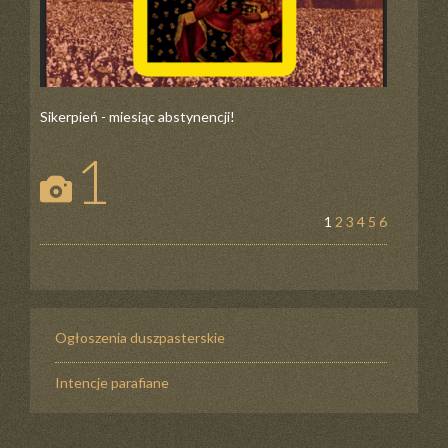
Sikerpień - miesiąc abstynencji!
1
1
2
3
4
5
6
Ogłoszenia duszpasterskie
Intencje parafiane