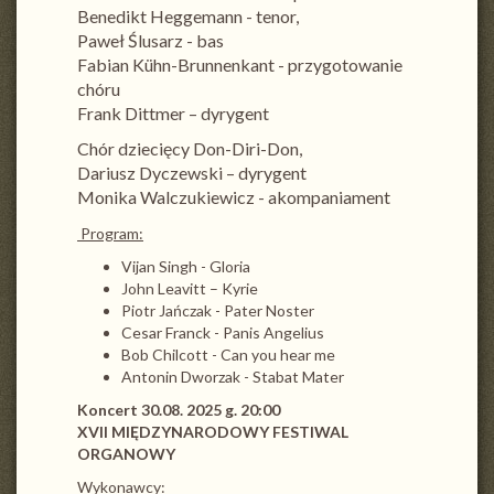
Benedikt Heggemann - tenor,
Paweł Ślusarz - bas
Fabian Kühn-Brunnenkant - przygotowanie
chóru
Frank Dittmer – dyrygent
Chór dziecięcy Don-Diri-Don,
Dariusz Dyczewski – dyrygent
Monika Walczukiewicz - akompaniament
Program:
Vijan Singh - Gloria
John Leavitt – Kyrie
Piotr Jańczak - Pater Noster
Cesar Franck - Panis Angelius
Bob Chilcott - Can you hear me
Antonin Dworzak - Stabat Mater
Koncert 30.08. 2025 g. 20:00
XVII MIĘDZYNARODOWY FESTIWAL
ORGANOWY
Wykonawcy: