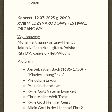
Hogan
Koncert 12.07. 2025 g. 20:00
XVIII MIĘDZYNARODOWY FESTIWAL
ORGANOWY
Wykonawcy:
Mona Hartmann - organy/Niemcy
Jakub Kościuszko - gitara/Polska
Rita D'Arcangelo - flet/Włochy
Program:
Jan Sebastian Bach (1685-1750) -
"Klavieruebung" cz. 3
Preludium Es-dur
Preludia chorałowe:
Kyrie, Gott Vater in Ewigkeit
Christe aller Welt Trost
Kyrie Gott Heiliger Geist
Allein Gott in der Hoeh sei Ehr (2