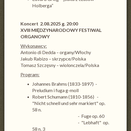
Holberga”
Koncert 2.08.2025 g. 20:00
XVIII MIĘDZYNARODOWY FESTIWAL
ORGANOWY
Wykonawcy:
Antonio di Dedda – organy/Włochy
Jakub Rabizo – skrzypce/Polska
Tomasz Szczęsny – wiolonczela/Polska
Program:
Johannes Brahms (1833-1897) -
Preludium i fuga g-moll
Robert Schumann (1810-1856) -
"Nicht schnell und sehr markiert" op.
58 n.
- Fuge op. 60
- "Lebhaft" op.
58 n. 3