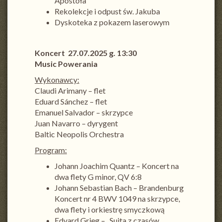
Apostoła
Rekolekcje i odpust św. Jakuba
Dyskoteka z pokazem laserowym
Koncert 27.07.2025 g. 13:30
Music Powerania
Wykonawcy:
Claudi Arimany – flet
Eduard Sánchez – flet
Emanuel Salvador – skrzypce
Juan Navarro – dyrygent
Baltic Neopolis Orchestra
Program:
Johann Joachim Quantz – Koncert na
dwa flety G minor, QV 6:8
Johann Sebastian Bach – Brandenburg
Koncert nr 4 BWV 1049 na skrzypce,
dwa flety i orkiestrę smyczkową
Edvard Grieg – „Suita z czasów