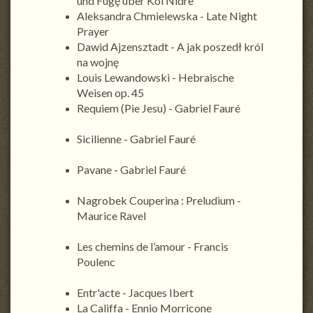
und Fugę uber Kol Nidre
Aleksandra Chmielewska - Late Night
Prayer
Dawid Ajzensztadt - A jak poszedł król
na wojnę
Louis Lewandowski - Hebraische
Weisen op. 45
Requiem (Pie Jesu) - Gabriel Fauré
Sicilienne - Gabriel Fauré
Pavane - Gabriel Fauré
Nagrobek Couperina : Preludium -
Maurice Ravel
Les chemins de l’amour - Francis
Poulenc
Entr'acte - Jacques Ibert
La Califfa - Ennio Morricone