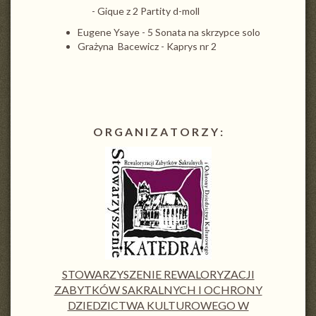
- Gique z 2 Partity d-moll
Eugene Ysaye - 5 Sonata na skrzypce solo
Grażyna Bacewicz - Kaprys nr 2
O R G A N I Z A T O R Z Y :
STOWARZYSZENIE REWALORYZACJI
ZABYTKÓW SAKRALNYCH I OCHRONY
DZIEDZICTWA KULTUROWEGO W