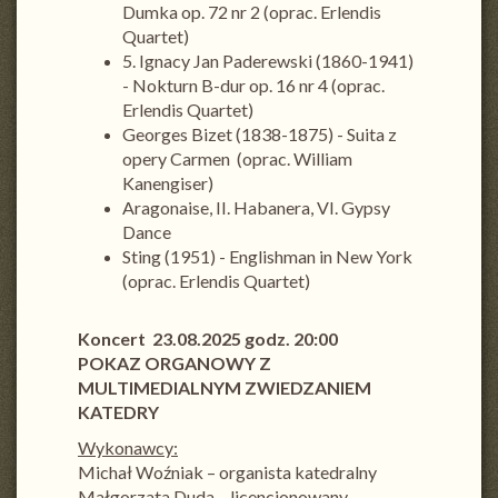
Dumka op. 72 nr 2 (oprac. Erlendis
Quartet)
5. Ignacy Jan Paderewski (1860-1941)
- Nokturn B-dur op. 16 nr 4 (oprac.
Erlendis Quartet)
Georges Bizet (1838-1875) - Suita z
opery Carmen (oprac. William
Kanengiser)
Aragonaise, II. Habanera, VI. Gypsy
Dance
Sting (1951) - Englishman in New York
(oprac. Erlendis Quartet)
Koncert 23.08.2025 godz. 20:00
POKAZ ORGANOWY Z
MULTIMEDIALNYM ZWIEDZANIEM
KATEDRY
Wykonawcy:
Michał Woźniak – organista katedralny
Małgorzata Duda – licencjonowany