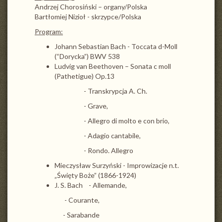
Andrzej Chorosiński – organy/Polska
Bartłomiej Nizioł - skrzypce/Polska
Program:
Johann Sebastian Bach - Toccata d-Moll
(“Dorycka”) BWV 538
Ludvig van Beethoven – Sonata c moll
(Pathetigue) Op.13
- Transkrypcja A. Ch.
- Grave,
- Allegro di molto e con brio,
- Adagio cantabile,
- Rondo. Allegro
Mieczysław Surzyński - Improwizacje n.t.
„Święty Boże” (1866-1924)
J. S. Bach - Allemande,
- Courante,
- Sarabande