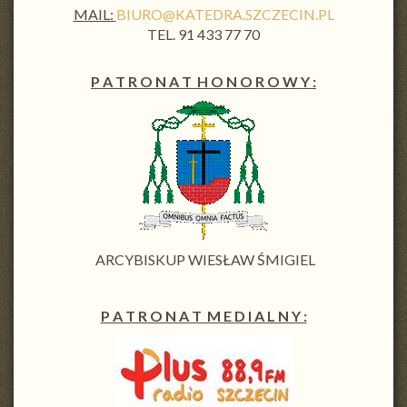
MAIL:
BIURO@KATEDRA.SZCZECIN.PL
TEL. 91 433 77 70
P A T R O N A T H O N O R O W Y :
ARCYBISKUP WIESŁAW ŚMIGIEL
P A T R O N A T M E D I A L N Y :