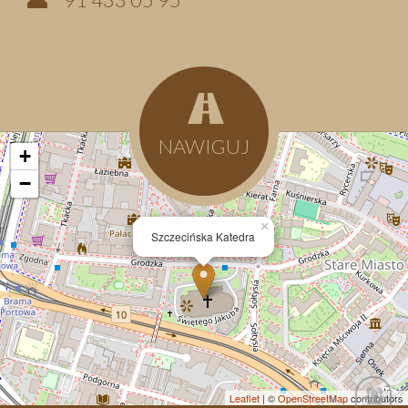
NAWIGUJ
+
−
×
Szczecińska Katedra
Leaflet
| ©
OpenStreetMap
contributors