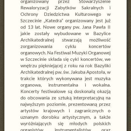
organizowany przez Stowarzyszenie
Rewaloryzacji Zabytków Sakralnych i
Ochrony Dziedzictwa Kulturowego w
Szczecinie „Katedra” organizowany jest już
od 13 lat. Nowe organy pw. Jana Pawła II
jakie zostały wybudowane w Bazylice
Archikatedralnej stwarzają możliwość
zorganizowania cyklu koncertów
organowych. Na Festiwal Muzyki Organowej
w Szczecinie składa się cykl koncertów, we
wnętrzu piękniejącej z roku na rok Bazyliki
Archikatedralnej pw. św. Jakuba Apostoła, w
trakcie których wykonywana jest muzyka
organowa, instrumentalna i wokalna.
Koncerty festiwalowe są doskonałą okazją
do obcowania ze sztuką interpretacyjną na
najwyższym poziomie, prezentowaną przez
artystów krajowych i zagranicznych o
uznanym dorobku artystycznym, a także
wyróżniających się młodych polskich
organistów, instrumentalistów oraz