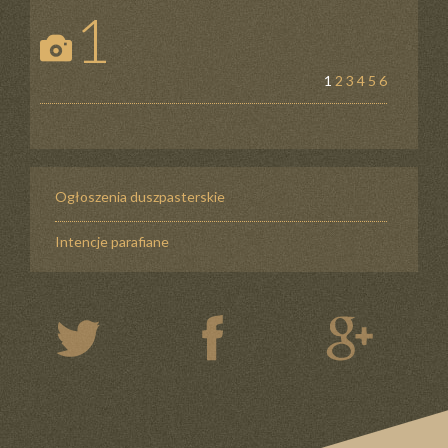
1
1
2
3
4
5
6
Ogłoszenia duszpasterskie
Intencje parafiane