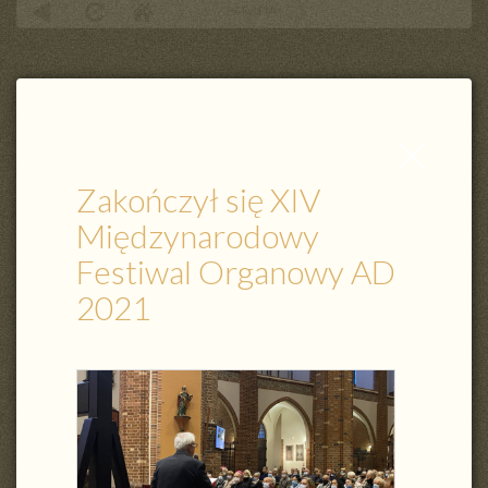
PARAFIA
Zakończył się XIV Międzynarodowy Festiwal Organowy AD 2021
Zamknij
wpis
Zakończył się XIV
Międzynarodowy
Festiwal Organowy AD
2021