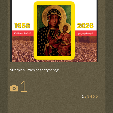
Sikerpień - miesiąc abstynencji!
1
1
2
3
4
5
6