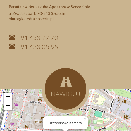
Parafia pw. św. Jakuba Apostoła w Szczecinie
ul. św. Jakuba 1, 70-543 Szczecin
biuro@katedra.szczecin.pl
91 433 77 70
91 433 05 95
NAWIGUJ
+
−
×
Szczecińska Katedra