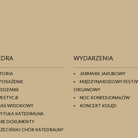
EDRA
WYDARZENIA
TORIA
JARMARK JAKUBOWY
POSAŻENIE
MIĘDZYNARODOWY FESTI
IEDZANIE
ORGANOWY
WESTYCJE
NOC KONFESJONAŁÓW
RAS WIDOKOWY
KONCERT KOLĘD
PITUŁA KATEDRALNA
ARE DOKUMENTY
ZECIŃSKI CHÓR KATEDRALNY