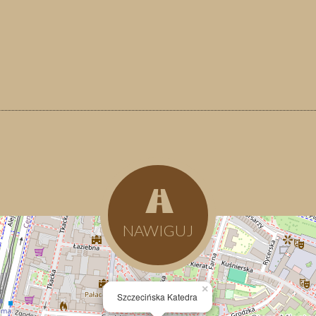
NAWIGUJ
×
Szczecińska Katedra