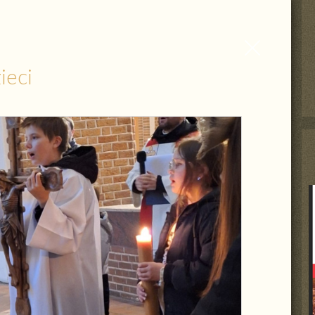
Zamknij
wpis
ieci