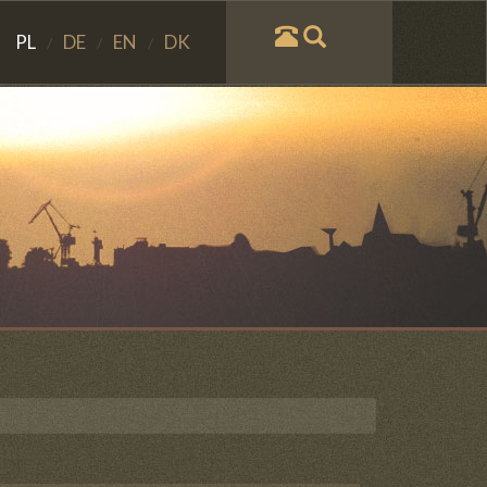
PL
DE
EN
DK
/
/
/