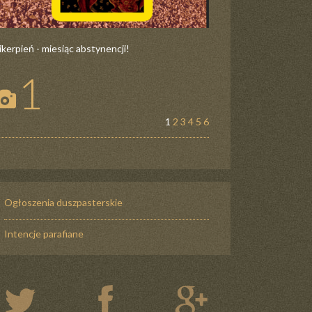
ikerpień - miesiąc abstynencji!
1
1
2
3
4
5
6
Ogłoszenia duszpasterskie
Intencje parafiane