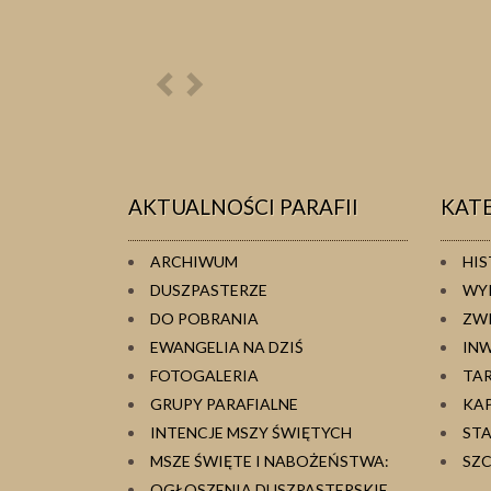
Poprzednia
Następna
osoba
osoba
AKTUALNOŚCI PARAFII
KAT
ARCHIWUM
HIS
DUSZPASTERZE
WY
DO POBRANIA
ZW
EWANGELIA NA DZIŚ
IN
FOTOGALERIA
TA
GRUPY PARAFIALNE
KA
INTENCJE MSZY ŚWIĘTYCH
ST
MSZE ŚWIĘTE I NABOŻEŃSTWA:
SZC
OGŁOSZENIA DUSZPASTERSKIE