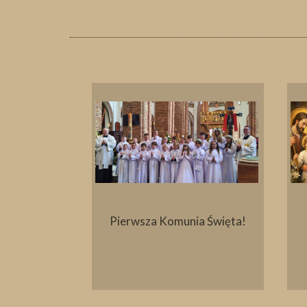
ielny
Pierwsza Komunia Święta!