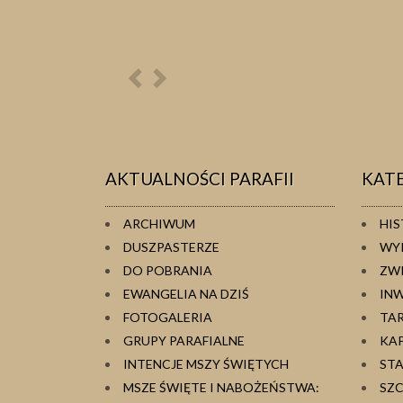
Poprzednia
Następna
osoba
osoba
AKTUALNOŚCI PARAFII
KAT
ARCHIWUM
HIS
DUSZPASTERZE
WY
DO POBRANIA
ZW
EWANGELIA NA DZIŚ
IN
FOTOGALERIA
TA
GRUPY PARAFIALNE
KA
INTENCJE MSZY ŚWIĘTYCH
ST
MSZE ŚWIĘTE I NABOŻEŃSTWA:
SZC