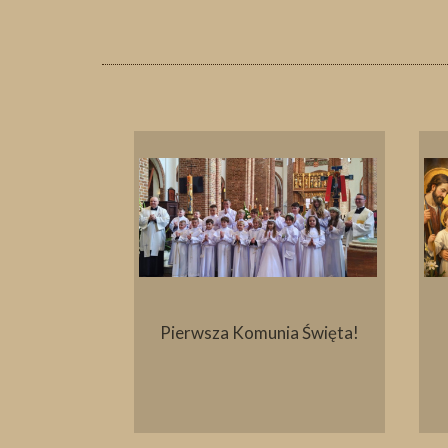
ielny
Pierwsza Komunia Święta!