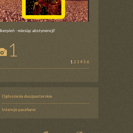
ikerpień - miesiąc abstynencji!
1
1
2
3
4
5
6
Ogłoszenia duszpasterskie
Intencje parafiane