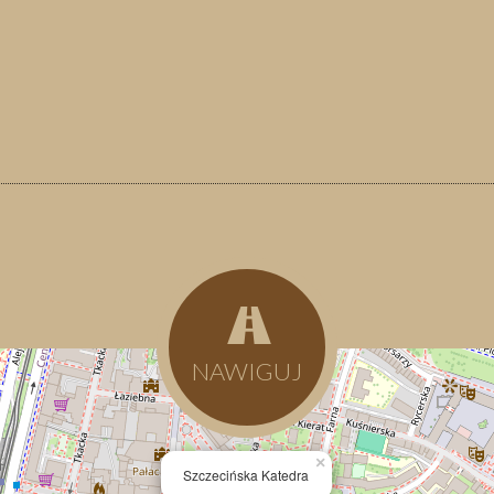
NAWIGUJ
×
Szczecińska Katedra