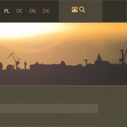
PL
DE
EN
DK
/
/
/