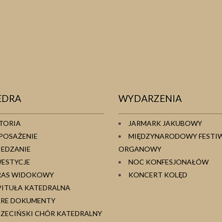
EDRA
WYDARZENIA
TORIA
JARMARK JAKUBOWY
POSAŻENIE
MIĘDZYNARODOWY FESTI
IEDZANIE
ORGANOWY
WESTYCJE
NOC KONFESJONAŁÓW
RAS WIDOKOWY
KONCERT KOLĘD
PITUŁA KATEDRALNA
ARE DOKUMENTY
ZECIŃSKI CHÓR KATEDRALNY