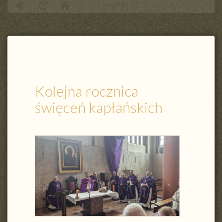
PARAFIA
Kolejna rocznica święceń kapłańskich
Zamknij
wpis
Kolejna rocznica
święceń kapłańskich