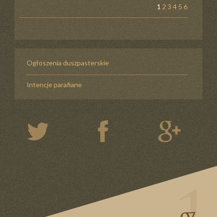
1
2
3
4
5
6
Ogłoszenia duszpasterskie
Intencje parafiane