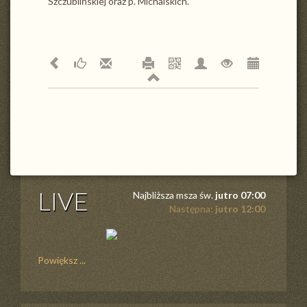
Szczublińskiej oraz p. Michalskich.
LIVE
Najbliższa msza św.
jutro 07:00
Następna:
jutro 12:00
Powiększ ...