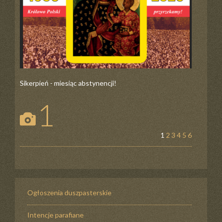
Sikerpień - miesiąc abstynencji!
1
1
2
3
4
5
6
Ogłoszenia duszpasterskie
Intencje parafiane