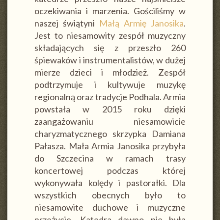
oczekiwania i marzenia. Gościliśmy w
naszej świątyni
Małą Armię Janosika
.
Jest to niesamowity zespół muzyczny
składających się z przeszło 260
śpiewaków i instrumentalistów, w dużej
mierze dzieci i młodzież. Zespół
podtrzymuje i kultywuje muzykę
regionalną oraz tradycje Podhala. Armia
powstała w 2015 roku dzięki
zaangażowaniu niesamowicie
charyzmatycznego skrzypka Damiana
Pałasza. Mała Armia Janosika przybyła
do Szczecina w ramach trasy
koncertowej podczas której
wykonywała kolędy i pastorałki. Dla
wszystkich obecnych było to
niesamowite duchowe i muzyczne
przeżycie. Katedra dawno nie była