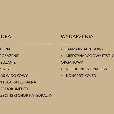
EDRA
WYDARZENIA
TORIA
JARMARK JAKUBOWY
POSAŻENIE
MIĘDZYNARODOWY FESTI
IEDZANIE
ORGANOWY
WESTYCJE
NOC KONFESJONAŁÓW
RAS WIDOKOWY
KONCERT KOLĘD
PITUŁA KATEDRALNA
ARE DOKUMENTY
ZECIŃSKI CHÓR KATEDRALNY