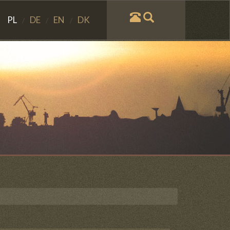
PL
DE
EN
DK
/
/
/