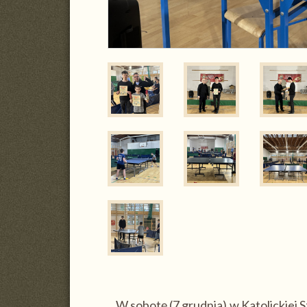
W sobotę (7 grudnia) w Katolickiej S