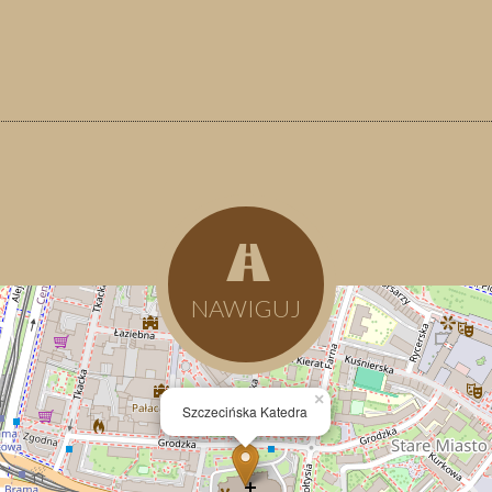
NAWIGUJ
×
Szczecińska Katedra