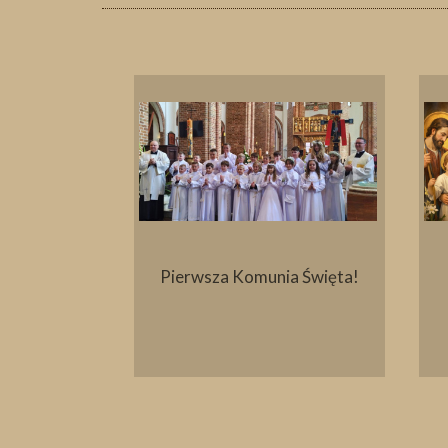
ielny
Pierwsza Komunia Święta!