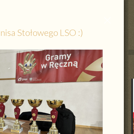
Zamknij
wpis
enisa Stołowego LSO :)