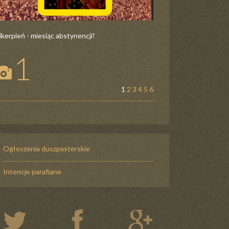
ikerpień - miesiąc abstynencji!
1
1
2
3
4
5
6
Ogłoszenia duszpasterskie
Intencje parafiane