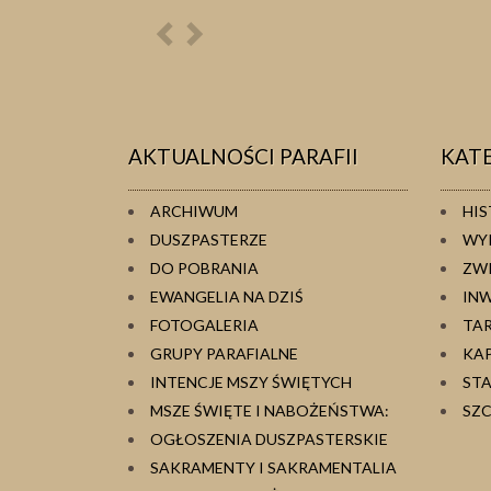
Poprzednia
Następna
osoba
osoba
AKTUALNOŚCI PARAFII
KAT
ARCHIWUM
HIS
DUSZPASTERZE
WY
DO POBRANIA
ZW
EWANGELIA NA DZIŚ
IN
FOTOGALERIA
TA
GRUPY PARAFIALNE
KA
INTENCJE MSZY ŚWIĘTYCH
ST
MSZE ŚWIĘTE I NABOŻEŃSTWA:
SZC
OGŁOSZENIA DUSZPASTERSKIE
SAKRAMENTY I SAKRAMENTALIA