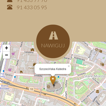
91 433 05 95
NAWIGUJ
+
−
×
Szczecińska Katedra