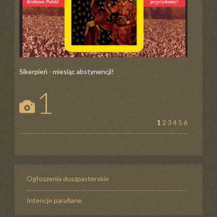
Sikerpień - miesiąc abstynencji!
1
1
2
3
4
5
6
Ogłoszenia duszpasterskie
Intencje parafiane