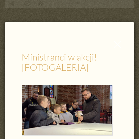
PARAFIA
Ministranci w akcji! [FOTOGALERIA]
Zamknij
wpis
Ministranci w akcji!
[FOTOGALERIA]