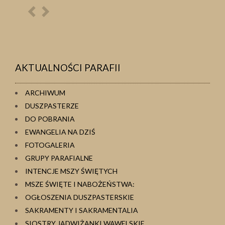
Poprzednia
Następna
osoba
osoba
AKTUALNOŚCI PARAFII
ARCHIWUM
DUSZPASTERZE
DO POBRANIA
EWANGELIA NA DZIŚ
FOTOGALERIA
GRUPY PARAFIALNE
INTENCJE MSZY ŚWIĘTYCH
MSZE ŚWIĘTE I NABOŻEŃSTWA:
OGŁOSZENIA DUSZPASTERSKIE
SAKRAMENTY I SAKRAMENTALIA
SIOSTRY JADWIŻANKI WAWELSKIE