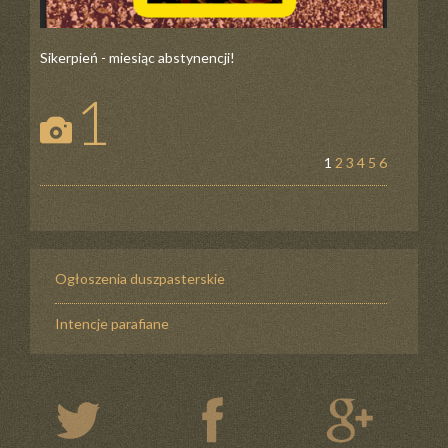
Sikerpień - miesiąc abstynencji!
1
1
2
3
4
5
6
Ogłoszenia duszpasterskie
Intencje parafiane