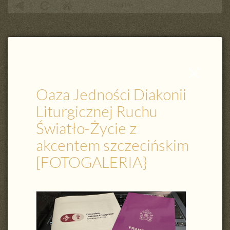
PARAFIA
Oaza Jedności Diakonii Liturgicznej Ruchu Światło-Życie z akcentem
szczecińskim [FOTOGALERIA}
Zamknij
wpis
Oaza Jedności Diakonii
Liturgicznej Ruchu
Światło-Życie z
akcentem szczecińskim
[FOTOGALERIA}