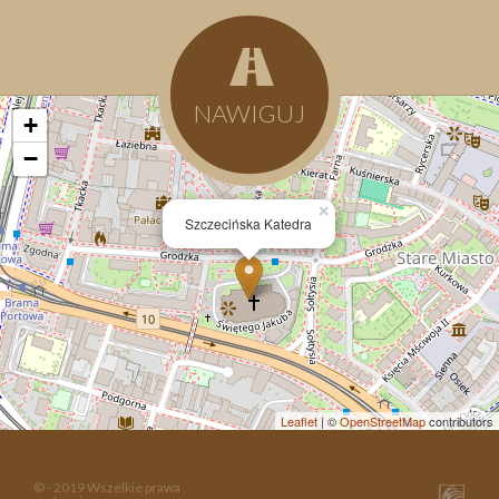
NAWIGUJ
+
−
×
Szczecińska Katedra
Leaflet
| ©
OpenStreetMap
contributors
© - 2019 Wszelkie prawa