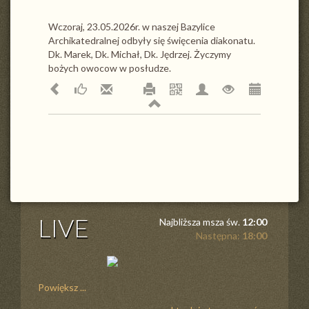
Wczoraj, 23.05.2026r. w naszej Bazylice
Archikatedralnej odbyły się święcenia diakonatu.
Dk. Marek, Dk. Michał, Dk. Jędrzej. Życzymy
bożych owocow w posłudze.
LIVE
Najbliższa msza św.
12:00
Następna:
18:00
Powiększ ...