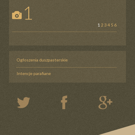
1
1
2
3
4
5
6
Ogłoszenia duszpasterskie
Intencje parafiane