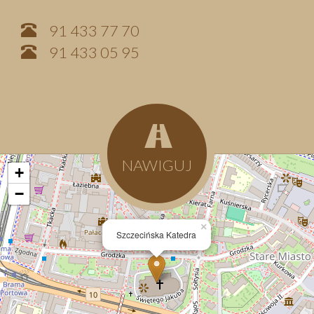
91 433 77 70
91 433 05 95
NAWIGUJ
+
−
×
Szczecińska Katedra