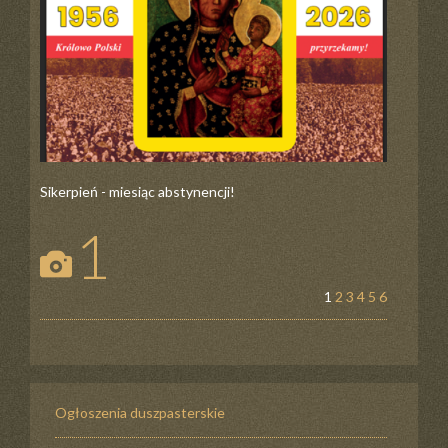
Sikerpień - miesiąc abstynencji!
1
1
2
3
4
5
6
Ogłoszenia duszpasterskie