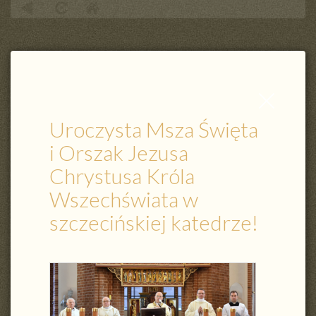
Uroczysta Msza Święta i Orszak Jezusa Chrystusa Króla Wszechświata w
szczecińskiej katedrze!
Zamknij
wpis
Uroczysta Msza Święta
i Orszak Jezusa
Chrystusa Króla
Wszechświata w
szczecińskiej katedrze!