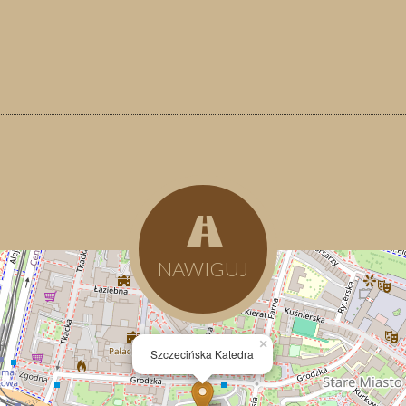
NAWIGUJ
×
Szczecińska Katedra