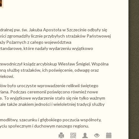
dralnej pw. św. Jakuba Apostoła w Szczecinie odbyły się
ści zgromadziły licznie przybyłych strażaków Państwowej
raży Pożarnych z całego województwa
sztandarowe, które nadały wydarzeniu wyjątkowo
zewodniczył ksiądz arcybiskup Wiesław Śmigiel. Wspólna
nną służbę strażaków, ich poświęcenie, odwagę oraz
iekowi.
 było uroczyste wprowadzenie relikwii świętego
Floriana. Podczas ceremonii poświęcono również nowe
e. To wyjątkowe wydarzenie stało się nie tylko ważnym
e także znakiem jedności i wieloletniej tradycji służby
modlitwy, szacunku i głębokiego poczucia wspólnoty,
życiu społecznym i duchowym naszego regionu.