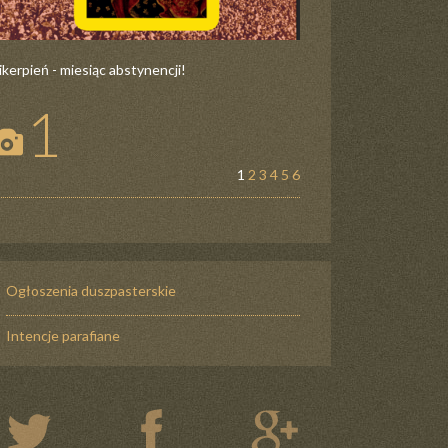
ikerpień - miesiąc abstynencji!
1
1
2
3
4
5
6
Ogłoszenia duszpasterskie
Intencje parafiane