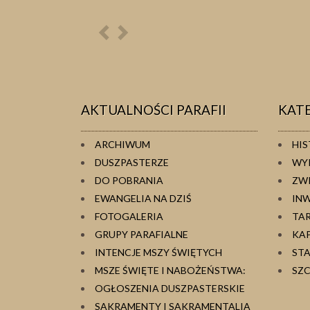
Poprzednia
Następna
osoba
osoba
AKTUALNOŚCI PARAFII
KAT
ARCHIWUM
HIS
DUSZPASTERZE
WY
DO POBRANIA
ZW
EWANGELIA NA DZIŚ
IN
FOTOGALERIA
TA
GRUPY PARAFIALNE
KA
INTENCJE MSZY ŚWIĘTYCH
ST
MSZE ŚWIĘTE I NABOŻEŃSTWA:
SZC
OGŁOSZENIA DUSZPASTERSKIE
SAKRAMENTY I SAKRAMENTALIA