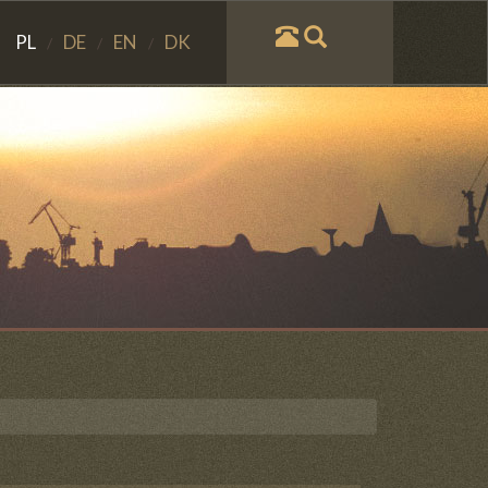
PL
DE
EN
DK
/
/
/