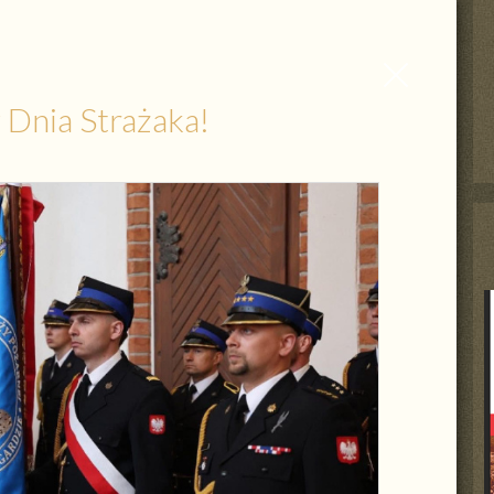
Zamknij
wpis
Dnia Strażaka!