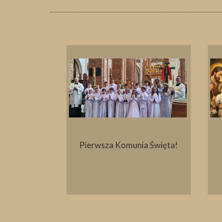
ielny
Pierwsza Komunia Święta!