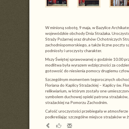
W minioną sobotę, 9 maja, w Bazylice Archikate
wojewódzkie obchody Dnia Strażaka. Uroczysto
Straży Pożarnej oraz druhów Ochotniczych St
zachodniopomorskiego, a także liczne poczty 
podniosły i uroczysty charakter.
Mszy Świętej sprawowanej o godzinie 10.00 pr
modlitwa była wyrazem wdzięczności za codzie
gotowość do niesienia pomocy drugiemu człow
Szczególnym momentem tegorocznych obchodów
Floriana do Kaplicy Strażackiej – Kaplicy św. 
relikwiarium, w którym zostały one umieszczon
symbolem duchowej opieki patrona strażaków, al
strażackiej na Pomorzu Zachodnim.
Całość uroczystości przebiegała w atmosferze 
podkreślając szczególne miejsce strażaków w 