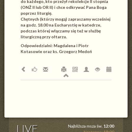
do każdego, kto przeżył rekolekcje II stopnia
(ONŻ II lub OR II) i chce odkrywać Pana Boga
poprzez liturgię.
Chętnych (którzy mogą) zapraszamy wcześniej
na godz. 18.00 na Eucharystię w katedrze,
podczas której włączamy się też w służbę
liturgiczną przy ołtarzu.
Odpowiedzialni: Magdalena i Piotr
Kotasowie oraz ks. Grzegorz Medoń
LIVE
Najbliższa msza św.
12:00
Następna:
18:00