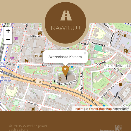
NAWIGUJ
+
−
×
Szczecińska Katedra
Leaflet
| ©
OpenStreetMap
contributors
© - 2019 Wszelkie prawa
zastrzeżone