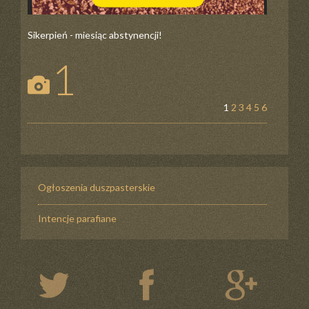
Sikerpień - miesiąc abstynencji!
1
1
2
3
4
5
6
Ogłoszenia duszpasterskie
Intencje parafiane