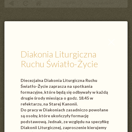
PARAFIA
Grupy parafialne
Diakonia Liturgiczna Ruchu Światło-Życie
Zamknij
wpis
Diakonia Liturgiczna
Ruchu Światło-Życie
Diecezjalna Diakonia Liturgiczna Ruchu
Światło-Życie zaprasza na
spotkania
formacyjne, które będą się odbywały w każdą
drugie środy miesiąca o godz. 18.45 w
refektarzu, na Starej Kanonii.
Do pracy w Diakoniach zasadniczo powołane
są osoby, które ukończyły formację
podstawową. Jednak, ze względu na specyfikę
Diakonii Liturgicznej, zaproszenie kierujemy