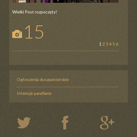
Wielki Post rozpoczęty!
15
1
2
3
4
5
6
Ogłoszenia duszpasterskie
Intencje parafiane