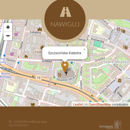
NAWIGUJ
+
−
×
Szczecińska Katedra
Leaflet
| ©
OpenStreetMap
contributors
© - 2019 Wszelkie prawa
zastrzeżone