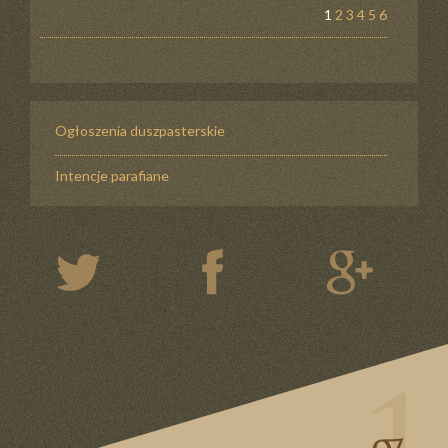
1
2
3
4
5
6
Ogłoszenia duszpasterskie
Intencje parafiane