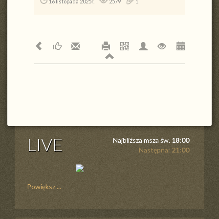
16 listopada 2025r.
2579
1
LIVE
Najbliższa msza św.
18:00
Następna:
21:00
Powiększ ...