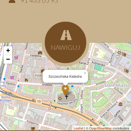
91 433 05 95
NAWIGUJ
+
−
×
Szczecińska Katedra
Leaflet
| ©
OpenStreetMap
contributors