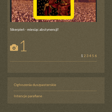
Sikerpień - miesiąc abstynencji!
1
1
2
3
4
5
6
Ogłoszenia duszpasterskie
Intencje parafiane