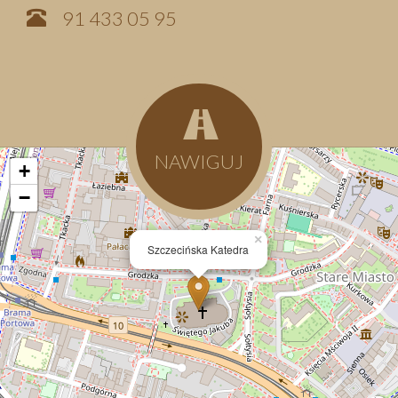
91 433 05 95
NAWIGUJ
+
−
×
Szczecińska Katedra