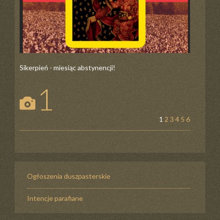
Sikerpień - miesiąc abstynencji!
1
1
2
3
4
5
6
Ogłoszenia duszpasterskie
Intencje parafiane