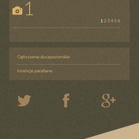
1
1
2
3
4
5
6
Ogłoszenia duszpasterskie
Intencje parafiane