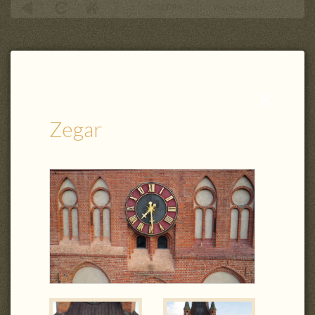
KATEDRA
Wyposażenie
Zegar
Zamknij
wpis
Zegar