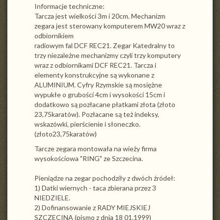
Informacje techniczne:
Tarcza jest wielkości 3m i 20cm. Mechanizm
zegara jest sterowany komputerem MW20 wraz z
odbiornikiem
radiowym fal DCF REC21. Zegar Katedralny to
trzy niezależne mechanizmy czyli trzy komputery
wraz z odbiornikami DCF REC21. Tarcza i
elementy konstrukcyjne są wykonane z
ALUMINIUM. Cyfry Rzymskie są mosiężne
wypukłe o grubości 4cm i wysokości 15cm i
dodatkowo są pozłacane płatkami złota (złoto
23,75karatów). Pozłacane są też indeksy,
wskazówki, pierścienie i słoneczko.
(złoto23,75karatów)
Tarcze zegara montowała na wieży firma
wysokościowa "RING" ze Szczecina.
Pieniądze na zegar pochodziły z dwóch źródeł:
1) Datki wiernych - taca zbierana przez 3
NIEDZIELE.
2) Dofinansowanie z RADY MIEJSKIEJ
SZCZECINA (pismo z dnia 18 01.1999)