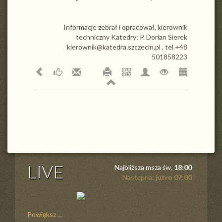
Informacje zebrał i opracował, kierownik
techniczny Katedry: P. Dorian Sierek
kierownik@katedra.szczecin.pl , tel.+48
501858223
LIVE
Najbliższa msza św.
18:00
Następna:
jutro 07:00
Powiększ ...