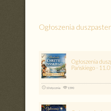
Ogłoszenia duszpaster
Ogłoszenia duszp
Pańskiego - 11.0
10 stycznia
1590