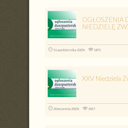
OGŁOSZENIA D
NIEDZIELĘ ZWY
11 października 2025r.
1871
XXV Niedziela Z
20 września 2025r.
1817