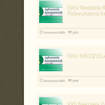
XXIV Niedziela R
Podwyższenia Kr
14 września 2025r.
2225
XXIII NIEDZIEL
06 września 2025r.
1958
XXII Niedziela Z