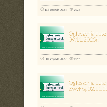
16 listopada 2025r.
2172
Ogłoszenia duszp
09.11.2025r.
08 listopada 2025r.
2352
Ogłoszenia dusz
Zwykłą, 02.11.2