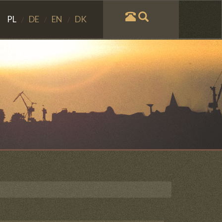
PL
DE
EN
DK
/
/
/