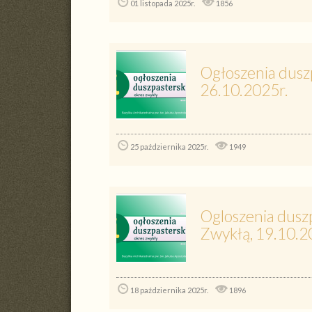
01 listopada 2025r.
1856
Ogłoszenia dusz
26.10.2025r.
25 października 2025r.
1949
Ogloszenia duszp
Zwykłą, 19.10.2
18 października 2025r.
1896