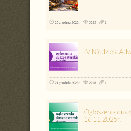
25 grudnia 2025r.
3285
1
IV Niedziela Ad
21 grudnia 2025r.
2948
1
Ogłoszenia duszp
16.11.2025r.