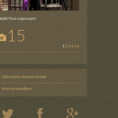
ielki Post rozpoczęty!
15
1
2
3
4
5
6
Ogłoszenia duszpasterskie
Intencje parafiane