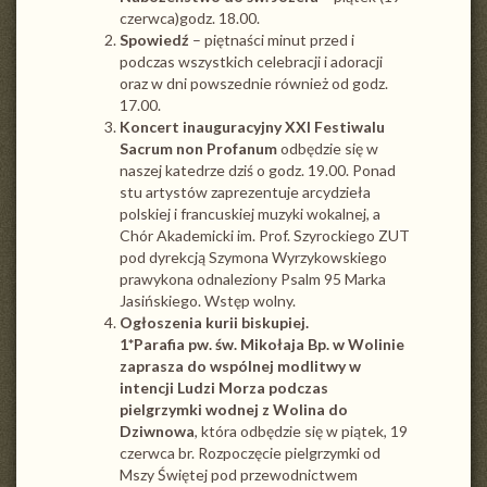
czerwca)godz. 18.00.
Spowiedź
– piętnaści minut przed i
podczas wszystkich celebracji i adoracji
oraz w dni powszednie również od godz.
17.00.
Koncert inauguracyjny XXI Festiwalu
Sacrum non Profanum
odbędzie się w
naszej katedrze dziś o godz. 19.00. Ponad
stu artystów zaprezentuje arcydzieła
polskiej i francuskiej muzyki wokalnej, a
Chór Akademicki im. Prof. Szyrockiego ZUT
pod dyrekcją Szymona Wyrzykowskiego
prawykona odnaleziony Psalm 95 Marka
Jasińskiego. Wstęp wolny.
Ogłoszenia kurii biskupiej.
1*
Parafia pw. św. Mikołaja Bp. w Wolinie
zaprasza do wspólnej modlitwy w
intencji Ludzi Morza podczas
pielgrzymki wodnej z Wolina do
Dziwnowa
, która odbędzie się w piątek, 19
czerwca br. Rozpoczęcie pielgrzymki od
Mszy Świętej pod przewodnictwem