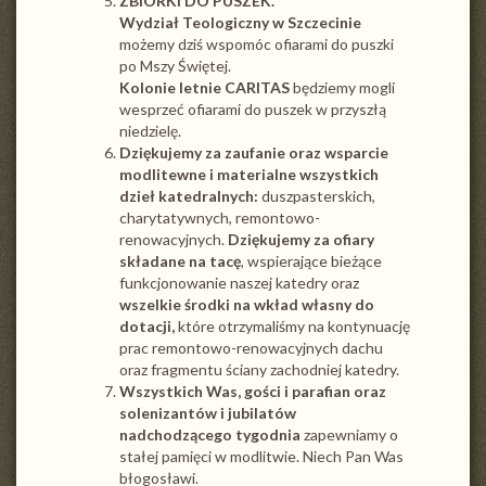
ZBIÓRKI DO PUSZEK.
Wydział Teologiczny w Szczecinie
możemy dziś wspomóc ofiarami do puszki
po Mszy Świętej.
Kolonie letnie CARITAS
będziemy mogli
wesprzeć ofiarami do puszek w przyszłą
niedzielę.
Dziękujemy
za zaufanie oraz wsparcie
modlitewne i materialne wszystkich
dzieł katedralnych:
duszpasterskich,
charytatywnych, remontowo-
renowacyjnych.
Dziękujemy za ofiary
składane na tacę
, wspierające bieżące
funkcjonowanie naszej katedry oraz
wszelkie środki na wkład własny
do
dotacji,
które otrzymaliśmy na kontynuację
prac remontowo-renowacyjnych dachu
oraz fragmentu ściany zachodniej katedry.
Wszystkich Was, gości i parafian oraz
solenizantów i jubilatów
nadchodzącego tygodnia
zapewniamy o
stałej pamięci w modlitwie. Niech Pan Was
błogosławi.