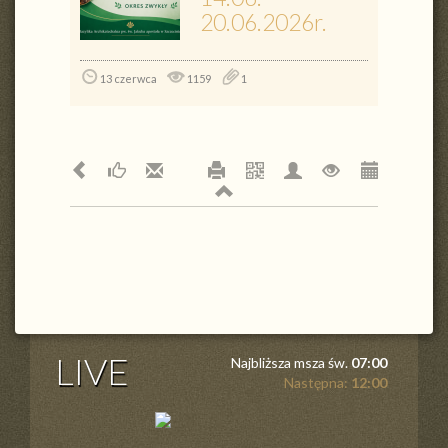
20.06.2026r.
13 czerwca
1159
1
LIVE
Najbliższa msza św.
07:00
Następna:
12:00