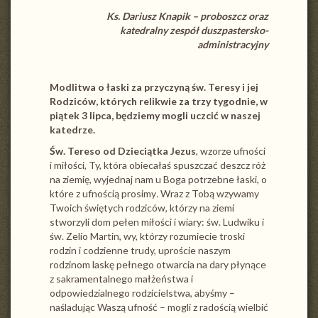
Ks. Dariusz Knapik – proboszcz oraz
katedralny zespół duszpastersko-
administracyjny
Modlitwa o łaski za przyczyną św. Teresy i jej
Rodziców
, których relikwie za trzy tygodnie, w
piątek 3 lipca, będziemy mogli uczcić w naszej
katedrze.
Św. Tereso od Dzieciątka Jezus
, wzorze ufności
i miłości, Ty, która obiecałaś spuszczać deszcz róż
na ziemię, wyjednaj nam u Boga potrzebne łaski, o
które z ufnością prosimy
.
Wraz z Tobą wzywamy
Twoich świętych rodziców, którzy na ziemi
stworzyli dom pełen miłości i wiary: św. Ludwiku i
św. Zelio Martin, wy, którzy rozumiecie troski
rodzin i codzienne trudy, uproście naszym
rodzinom laskę pełnego otwarcia na dary płynące
z sakramentalnego małżeństwa i
odpowiedzialnego rodzicielstwa, abyśmy –
naśladując Waszą ufność – mogli z radością wielbić