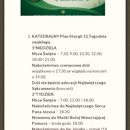
KATEDRALNY Plan liturgii 11.Tygodnia
zwykłego.
1*NIEDZIELA
Msze Święte
– 7.30, 9.00, 10.30, 12.00,
18.00 i 21.00.
Nabożeństwo czerwcowe dziś
wyjątkowo o 17.30 ze względu na koncert
o 19.00.
Dziś nie będzie adoracji Najświętszego
Sakramentu
(koncert).
2*TYDZIEŃ
Msze Święte
– 7.00, 12.00 i 18.00.
Nabożeństwa do Najświętszego Serca
Pana Jezusa
– 18.30.
Nowenna do Matki Bożej Nieustającej
Pomocy
– środa godz. 18.00.
Nabożeństwo do św. Józefa
– piątek (19