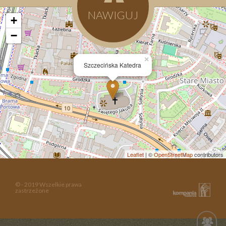
NAWIGUJ
+
−
×
Szczecińska Katedra
Leaflet
| ©
OpenStreetMap
contributors
© - 2019 Wszelkie prawa
zastrzeżone
Array ( [status] => 3 )