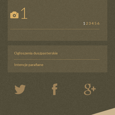
1
1
2
3
4
5
6
Ogłoszenia duszpasterskie
Intencje parafiane