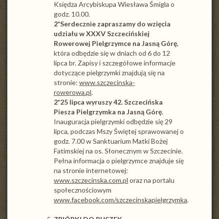
Księdza Arcybiskupa Wiesława Śmigla o
godz. 10.00.
2*
Serdecznie zapraszamy do wzięcia
udziału w XXXV Szczecińskiej
Rowerowej Pielgrzymce na Jasną Górę
,
która odbędzie się w dniach od 6 do 12
lipca br. Zapisy i szczegółowe informacje
dotyczące pielgrzymki znajdują się na
stronie:
www.szczecinska-
rowerowa.pl
.
2*
25 lipca wyruszy 42. Szczecińska
Piesza Pielgrzymka na Jasną Górę
.
Inauguracja pielgrzymki odbędzie się 29
lipca, podczas Mszy Świętej sprawowanej o
godz. 7.00 w Sanktuarium Matki Bożej
Fatimskiej na os. Słonecznym w Szczecinie.
Pełna informacja o pielgrzymce znajduje się
na stronie internetowej:
www.szczecinska.com.pl
oraz na portalu
społecznościowym
www.facebook.com/szczecinskapielgrzymka
.