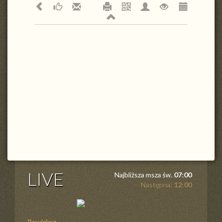
LIVE
Najbliższa msza św.
07:00
Następna:
12:00
Powiększ ...