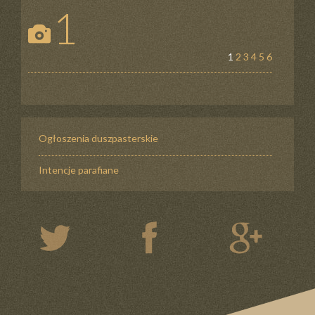
1
1
2
3
4
5
6
Ogłoszenia duszpasterskie
Intencje parafiane