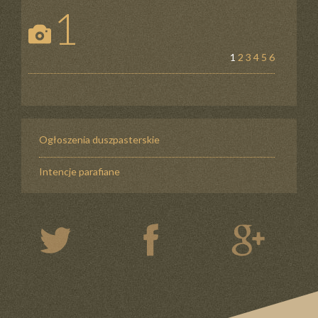
1
1
2
3
4
5
6
Ogłoszenia duszpasterskie
Intencje parafiane