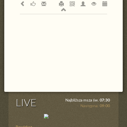
LIVE
Najbliższa msza św.
07:30
Następna:
09:00
Powiększ ...