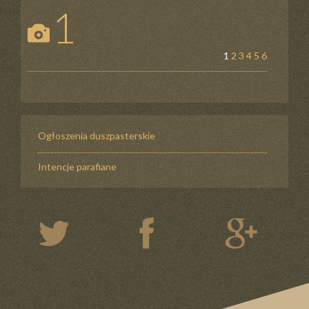
1
1
2
3
4
5
6
Ogłoszenia duszpasterskie
Intencje parafiane