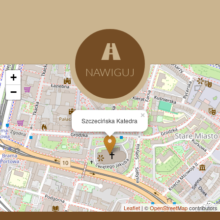
NAWIGUJ
+
−
×
Szczecińska Katedra
Leaflet
| ©
OpenStreetMap
contributors