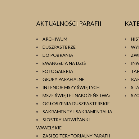
AKTUALNOŚCI PARAFII
KAT
ARCHIWUM
HIS
DUSZPASTERZE
WY
DO POBRANIA
ZW
EWANGELIA NA DZIŚ
IN
FOTOGALERIA
TA
GRUPY PARAFIALNE
KA
INTENCJE MSZY ŚWIĘTYCH
ST
MSZE ŚWIĘTE I NABOŻEŃSTWA:
SZC
OGŁOSZENIA DUSZPASTERSKIE
SAKRAMENTY I SAKRAMENTALIA
SIOSTRY JADWIŻANKI
WAWELSKIE
ZASIĘG TERYTORIALNY PARAFII