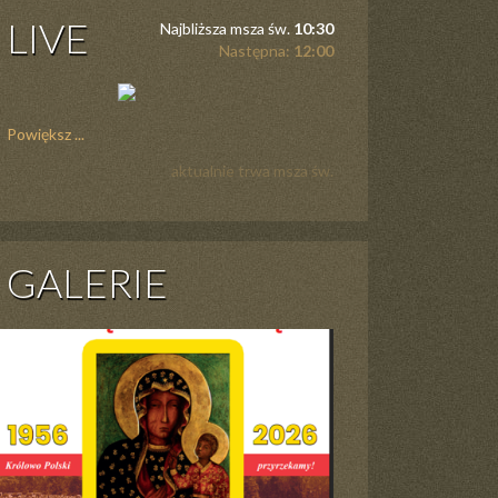
LIVE
Najbliższa msza św.
10:30
Następna:
12:00
Powiększ ...
aktualnie trwa msza św.
GALERIE