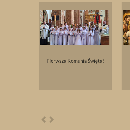
ielny
Pierwsza Komunia Święta!
Poprzednia
Następna
osoba
osoba