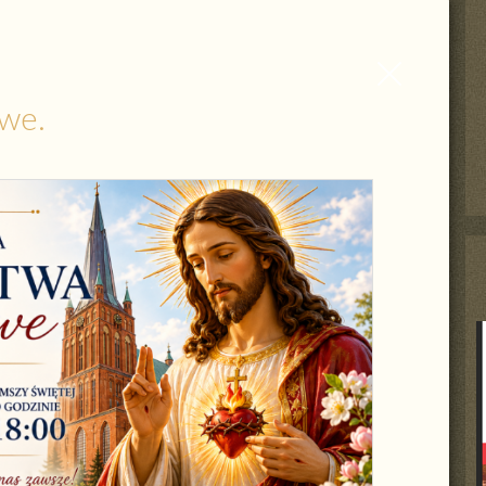
Zamknij
wpis
we.