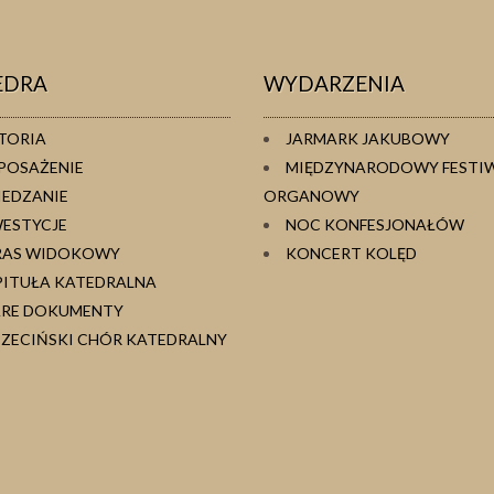
EDRA
WYDARZENIA
TORIA
JARMARK JAKUBOWY
POSAŻENIE
MIĘDZYNARODOWY FESTI
IEDZANIE
ORGANOWY
WESTYCJE
NOC KONFESJONAŁÓW
RAS WIDOKOWY
KONCERT KOLĘD
PITUŁA KATEDRALNA
ARE DOKUMENTY
ZECIŃSKI CHÓR KATEDRALNY