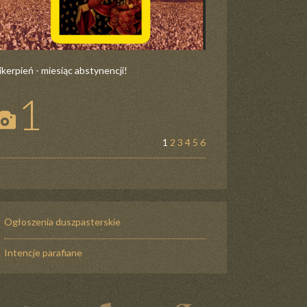
ikerpień - miesiąc abstynencji!
1
1
2
3
4
5
6
Ogłoszenia duszpasterskie
Intencje parafiane