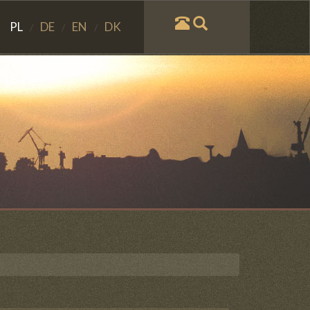
PL
DE
EN
DK
/
/
/