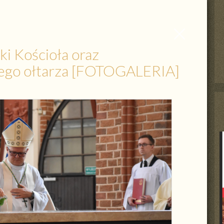
Zamknij
wpis
i Kościoła oraz
nego ołtarza [FOTOGALERIA]