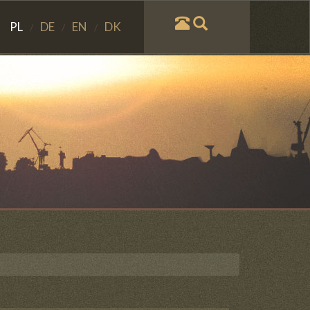
PL
DE
EN
DK
/
/
/