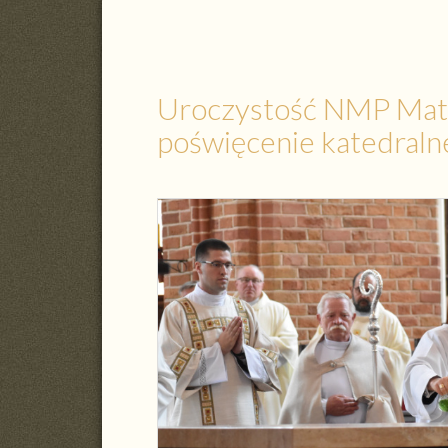
Uroczystość NMP Matk
poświęcenie katedral