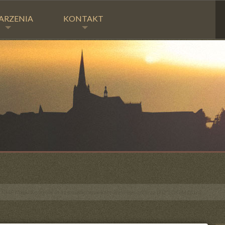
ARZENIA
KONTAKT
 NMP Matki Kościoła oraz poświęcenie katedralnego ołtarza [FOTOGALERIA]