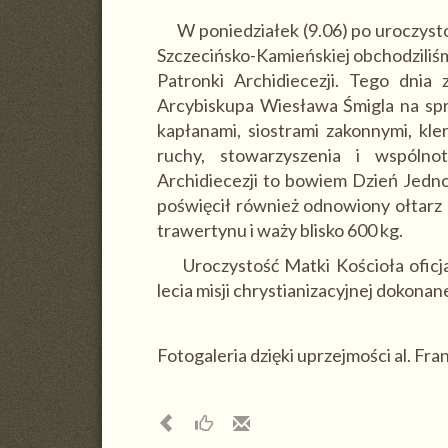
W poniedziałek (9.06) po uroczysto
Szczecińsko-Kamieńskiej obchodzili
Patronki Archidiecezji. Tego dnia
Arcybiskupa Wiesława Śmigla na spr
kapłanami, siostrami zakonnymi, kle
ruchy, stowarzyszenia i wspólno
Archidiecezji to bowiem Dzień Jedn
poświęcił również odnowiony ołtarz
trawertynu i waży blisko 600 kg.
Uroczystość Matki Kościoła oficjal
lecia misji chrystianizacyjnej dokon
Fotogaleria dzięki uprzejmości al. Fr