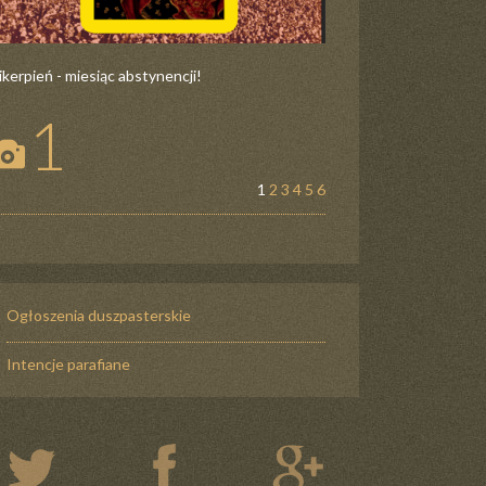
ikerpień - miesiąc abstynencji!
1
1
2
3
4
5
6
Ogłoszenia duszpasterskie
Intencje parafiane