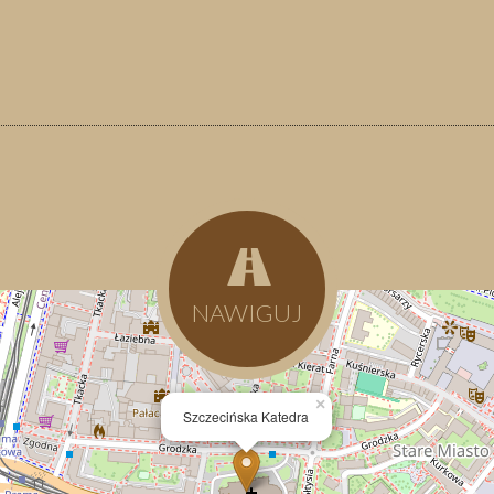
NAWIGUJ
×
Szczecińska Katedra