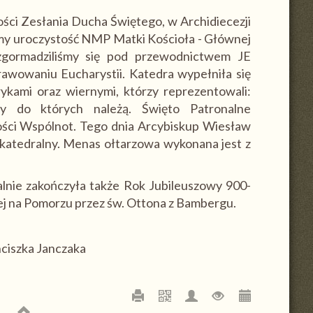
ści Zesłania Ducha Świętego, w Archidiecezji
śmy uroczystość NMP Matki Kościoła - Głównej
 zgormadziliśmy się pod przewodnictwem JE
awowaniu Eucharystii. Katedra wypełniła się
rykami oraz wiernymi, którzy reprezentowali:
ty do których należą. Święto Patronalne
ości Wspólnot. Tego dnia Arcybiskup Wiesław
 katedralny. Menas ołtarzowa wykonana jest z
nie zakończyła także Rok Jubileuszowy 900-
anej na Pomorzu przez św. Ottona z Bambergu.
anciszka Janczaka