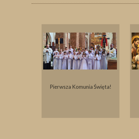
ielny
Pierwsza Komunia Święta!