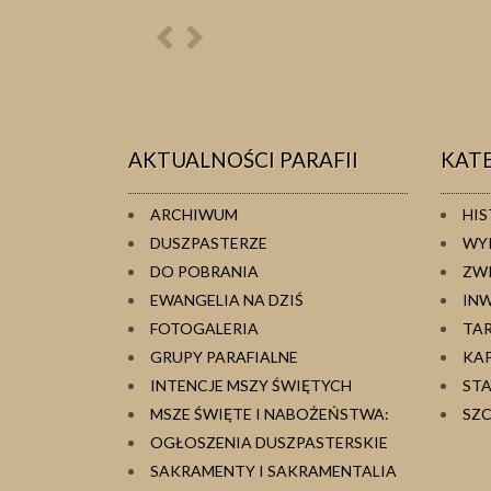
Poprzednia
Następna
osoba
osoba
AKTUALNOŚCI PARAFII
KAT
ARCHIWUM
HIS
DUSZPASTERZE
WY
DO POBRANIA
ZW
EWANGELIA NA DZIŚ
IN
FOTOGALERIA
TA
GRUPY PARAFIALNE
KA
INTENCJE MSZY ŚWIĘTYCH
ST
MSZE ŚWIĘTE I NABOŻEŃSTWA:
SZC
OGŁOSZENIA DUSZPASTERSKIE
SAKRAMENTY I SAKRAMENTALIA