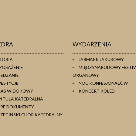
EDRA
WYDARZENIA
TORIA
JARMARK JAKUBOWY
POSAŻENIE
MIĘDZYNARODOWY FESTI
IEDZANIE
ORGANOWY
WESTYCJE
NOC KONFESJONAŁÓW
RAS WIDOKOWY
KONCERT KOLĘD
PITUŁA KATEDRALNA
ARE DOKUMENTY
ZECIŃSKI CHÓR KATEDRALNY